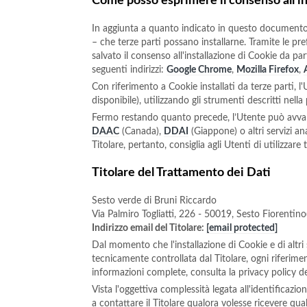
Come posso esprimere il consenso all'in
In aggiunta a quanto indicato in questo documento,
– che terze parti possano installarne. Tramite le pre
salvato il consenso all'installazione di Cookie da p
seguenti indirizzi:
Google Chrome
,
Mozilla Firefox
,
Con riferimento a Cookie installati da terze parti, l
disponibile), utilizzando gli strumenti descritti nell
Fermo restando quanto precede, l’Utente può avvale
DAAC
(Canada),
DDAI
(Giappone) o altri servizi an
Titolare, pertanto, consiglia agli Utenti di utilizzar
Titolare del Trattamento dei Dati
Sesto verde di Bruni Riccardo
Via Palmiro Togliatti, 226 - 50019, Sesto Fiorentino
Indirizzo email del Titolare:
[email protected]
Dal momento che l'installazione di Cookie e di altri 
tecnicamente controllata dal Titolare, ogni riferimen
informazioni complete, consulta la privacy policy de
Vista l'oggettiva complessità legata all'identificazi
a contattare il Titolare qualora volesse ricevere qua