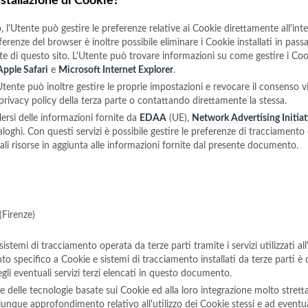
stallazione di Cookie?
 l'Utente può gestire le preferenze relative ai Cookie direttamente all'i
ferenze del browser è inoltre possibile eliminare i Cookie installati in pas
arte di questo sito. L'Utente può trovare informazioni su come gestire i Co
Apple Safari
e
Microsoft Internet Explorer
.
'Utente può inoltre gestire le proprie impostazioni e revocare il consenso vi
a privacy policy della terza parte o contattando direttamente la stessa.
rsi delle informazioni fornite da
EDAA
(UE),
Network Advertising Initiat
aloghi. Con questi servizi è possibile gestire le preferenze di tracciamento 
e tali risorse in aggiunta alle informazioni fornite dal presente documento.
(Firenze)
sistemi di tracciamento operata da terze parti tramite i servizi utilizzati 
to specifico a Cookie e sistemi di tracciamento installati da terze parti è 
gli eventuali servizi terzi elencati in questo documento.
one delle tecnologie basate sui Cookie ed alla loro integrazione molto stret
lunque approfondimento relativo all'utilizzo dei Cookie stessi e ad eventual