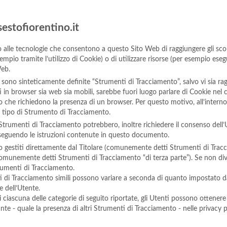
estofiorentino.it
lle tecnologie che consentono a questo Sito Web di raggiungere gli scopi 
sempio tramite l’utilizzo di Cookie) o di utilizzare risorse (per esempio ese
Web.
sono sinteticamente definite “Strumenti di Tracciamento”, salvo vi sia ragi
n browser sia web sia mobili, sarebbe fuori luogo parlare di Cookie nel con
 che richiedono la presenza di un browser. Per questo motivo, all’interno
e tipo di Strumento di Tracciamento.
 Strumenti di Tracciamento potrebbero, inoltre richiedere il consenso dell
seguendo le istruzioni contenute in questo documento.
 gestiti direttamente dal Titolare (comunemente detti Strumenti di Tracc
 (comunemente detti Strumenti di Tracciamento “di terza parte”). Se non di
trumenti di Tracciamento.
i di Tracciamento simili possono variare a seconda di quanto impostato dal
e dell’Utente.
i ciascuna delle categorie di seguito riportate, gli Utenti possono ottenere
te - quale la presenza di altri Strumenti di Tracciamento - nelle privacy poli