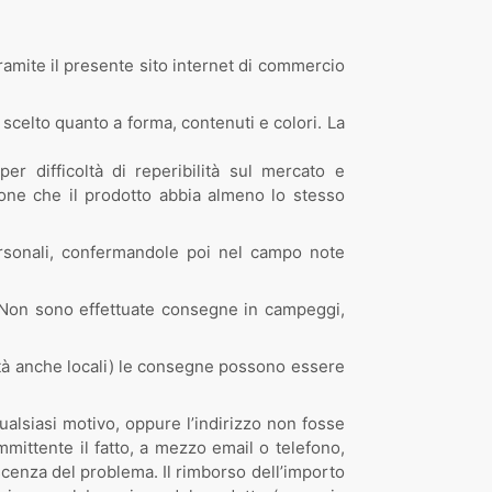
ramite il presente sito internet di commercio
to scelto quanto a forma, contenuti e colori. La
 difficoltà di reperibilità sul mercato e
zione che il prodotto abbia almeno lo stesso
ersonali, confermandole poi nel campo note
. Non sono effettuate consegne in campeggi,
vità anche locali) le consegne possono essere
ualsiasi motivo, oppure l’indirizzo non fosse
mmittente il fatto, a mezzo email o telefono,
scenza del problema. Il rimborso dell’importo