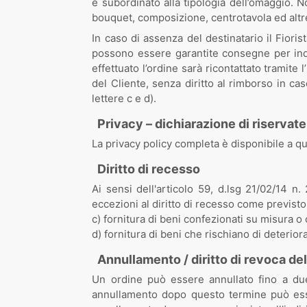
è subordinato alla tipologia dell’omaggio. 
bouquet, composizione, centrotavola ed altre)
In caso di assenza del destinatario il Fioris
possono essere garantite consegne per indir
effettuato l’ordine sarà ricontattato tramit
del Cliente, senza diritto al rimborso in cas
lettere c e d).
Privacy – dichiarazione di riservat
La privacy policy completa è disponibile a q
Diritto di recesso
Ai sensi dell'articolo 59, d.lsg 21/02/14 n
eccezioni al diritto di recesso come previsto
c) fornitura di beni confezionati su misura 
d) fornitura di beni che rischiano di deterio
Annullamento / diritto di revoca del
Un ordine può essere annullato fino a due 
annullamento dopo questo termine può esser