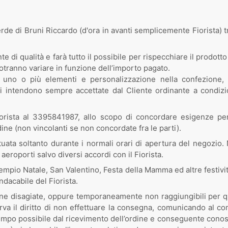
erde di Bruni Riccardo (d'ora in avanti semplicemente Fiorista) t
ante di qualità e farà tutto il possibile per rispecchiare il prodot
 potranno variare in funzione dell’importo pagato.
no o più elementi e personalizzazione nella confezione, per
i si intendono sempre accettate dal Cliente ordinante a condi
 Fiorista al 3395841987, allo scopo di concordare esigenze p
ine (non vincolanti se non concordate fra le parti).
uata soltanto durante i normali orari di apertura del negozio
in aeroporti salvo diversi accordi con il Fiorista.
 (esempio Natale, San Valentino, Festa della Mamma ed altre festi
ndacabile del Fiorista.
zone disagiate, oppure temporaneamente non raggiungibili per q
serva il diritto di non effettuare la consegna, comunicando al co
tempo possibile dal ricevimento dell’ordine e conseguente cono