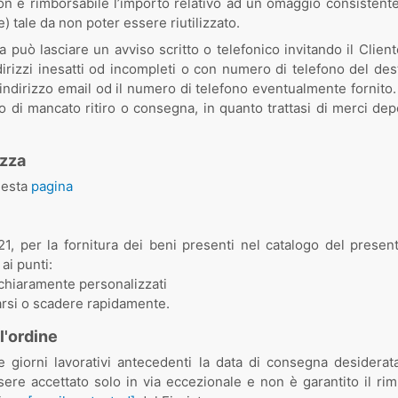
Non è rimborsabile l’importo relativo ad un omaggio consisten
 tale da non poter essere riutilizzato.
ta può lasciare un avviso scritto o telefonico invitando il Clien
izzi inesatti od incompleti o con numero di telefono del destin
e l’indirizzo email od il numero di telefono eventualmente forn
o di mancato ritiro o consegna, in quanto trattasi di merci deper
ezza
uesta
pagina
. 21, per la fornitura dei beni presenti nel catalogo del prese
 ai punti:
o chiaramente personalizzati
rarsi o scadere rapidamente.
l'ordine
giorni lavorativi antecedenti la data di consegna desiderat
e accettato solo in via eccezionale e non è garantito il rimbo