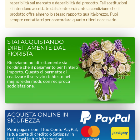
reperibilità sul mercato e deperibilità del prodotto. Tali sostituzioni
si intendono accettate dal cliente ordinante a condizione che il
prodotto offra almeno lo stesso rapporto qualità/prezzo. Puoi
sempre contattarci per concordare quanto ritieni necessario.
STAI ACQUISTANDO
DIRETTAMENTE DAL
FIORISTA
Riceviamo noi direttamente sia
l’ordine che il pagamento per l’intero
importo. Questo ci permette di
realizzare il servizio richiesto nel
migliore dei modi, con reciproca
soddisfazione.
ACQUISTA ONLINE IN
SICUREZZA
Puoi pagare con il tuo Conto PayPal,
la tua carta di credito o Satispay. In
tutti i casi le tue informazioni