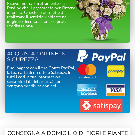
Riceviamo noi direttamente sia
l’ordine che il pagamento per l’intero
importo. Questo ci permette di
realizzare il servizio richiesto nel
migliore dei modi, con reciproca
soddisfazione.
ACQUISTA ONLINE IN
SICUREZZA
Puoi pagare con il tuo Conto PayPal,
la tua carta di credito o Satispay. In
tutti i casi le tue informazioni
sensibili (dati della carta) non
vengono condivise con noi.
CONSEGNA A DOMICILIO DI FIORI E PIANTE