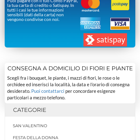
Puoi pagare con il tuo Conto PayPal,
la tua carta di credito o Satispay. In
tutti i casi le tue informazioni
sensibili (dati della carta) non
vengono condivise con noi.
CONSEGNA A DOMICILIO DI FIORI E PIANTE
Scegli fra i bouquet, le piante, i mazzi di fiori, le rose o le
orchidee ed inserisci la località, la data e l’orario di consegna
desiderato.
Puoi contattarci
per concordare esigenze
particolari a mezzo telefono.
CATEGORIE
SAN VALENTINO
FESTA DELLA DONNA