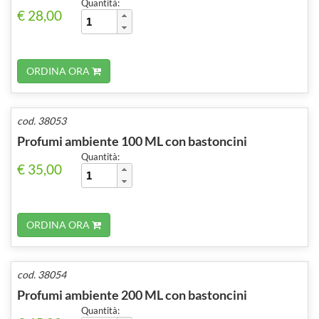
Quantità:
€ 28,00
ORDINA ORA
cod. 38053
Profumi ambiente 100 ML con bastoncini
Quantità:
€ 35,00
ORDINA ORA
cod. 38054
Profumi ambiente 200 ML con bastoncini
Quantità: