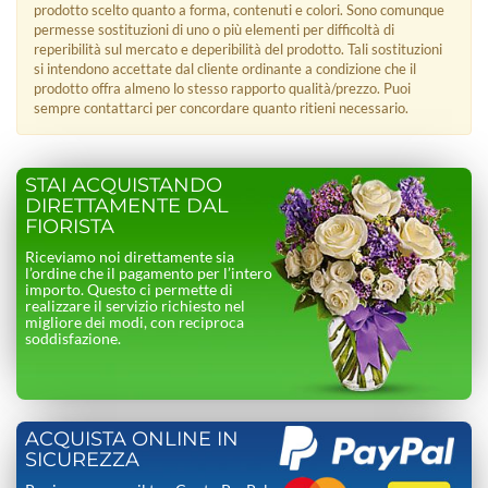
prodotto scelto quanto a forma, contenuti e colori. Sono comunque
permesse sostituzioni di uno o più elementi per difficoltà di
reperibilità sul mercato e deperibilità del prodotto. Tali sostituzioni
si intendono accettate dal cliente ordinante a condizione che il
prodotto offra almeno lo stesso rapporto qualità/prezzo. Puoi
sempre contattarci per concordare quanto ritieni necessario.
STAI ACQUISTANDO
DIRETTAMENTE DAL
FIORISTA
Riceviamo noi direttamente sia
l’ordine che il pagamento per l’intero
importo. Questo ci permette di
realizzare il servizio richiesto nel
migliore dei modi, con reciproca
soddisfazione.
ACQUISTA ONLINE IN
SICUREZZA