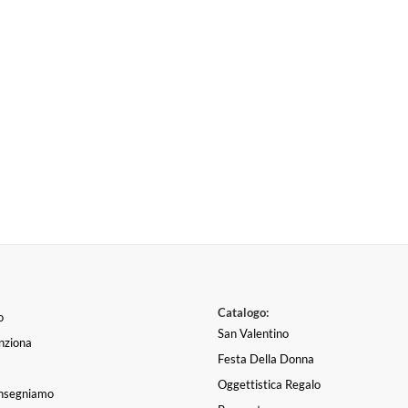
Catalogo:
o
San Valentino
nziona
Festa Della Donna
Oggettistica Regalo
nsegniamo