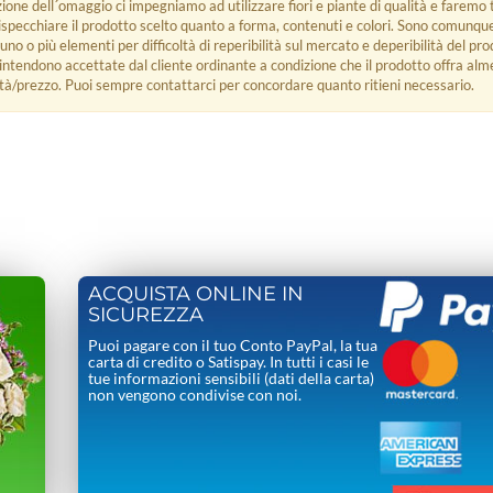
zione dell´omaggio ci impegniamo ad utilizzare fiori e piante di qualità e faremo t
rispecchiare il prodotto scelto quanto a forma, contenuti e colori. Sono comunq
 uno o più elementi per difficoltà di reperibilità sul mercato e deperibilità del pro
i intendono accettate dal cliente ordinante a condizione che il prodotto offra alm
tà/prezzo. Puoi sempre contattarci per concordare quanto ritieni necessario.
ACQUISTA ONLINE IN
SICUREZZA
Puoi pagare con il tuo Conto PayPal, la tua
carta di credito o Satispay. In tutti i casi le
tue informazioni sensibili (dati della carta)
non vengono condivise con noi.